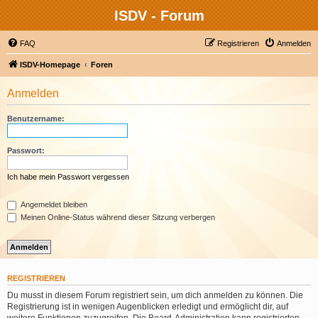
ISDV - Forum
FAQ
Registrieren
Anmelden
ISDV-Homepage
Foren
Anmelden
Benutzername:
Passwort:
Ich habe mein Passwort vergessen
Angemeldet bleiben
Meinen Online-Status während dieser Sitzung verbergen
REGISTRIEREN
Du musst in diesem Forum registriert sein, um dich anmelden zu können. Die
Registrierung ist in wenigen Augenblicken erledigt und ermöglicht dir, auf
weitere Funktionen zuzugreifen. Die Board-Administration kann registrierten