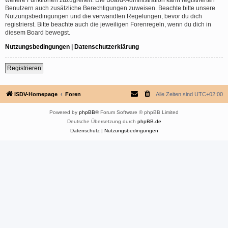
Benutzern auch zusätzliche Berechtigungen zuweisen. Beachte bitte unsere
Nutzungsbedingungen und die verwandten Regelungen, bevor du dich
registrierst. Bitte beachte auch die jeweiligen Forenregeln, wenn du dich in
diesem Board bewegst.
Nutzungsbedingungen
|
Datenschutzerklärung
Registrieren
ISDV-Homepage
Foren
Alle Zeiten sind
UTC+02:00
Powered by
phpBB
® Forum Software © phpBB Limited
Deutsche Übersetzung durch
phpBB.de
Datenschutz
|
Nutzungsbedingungen