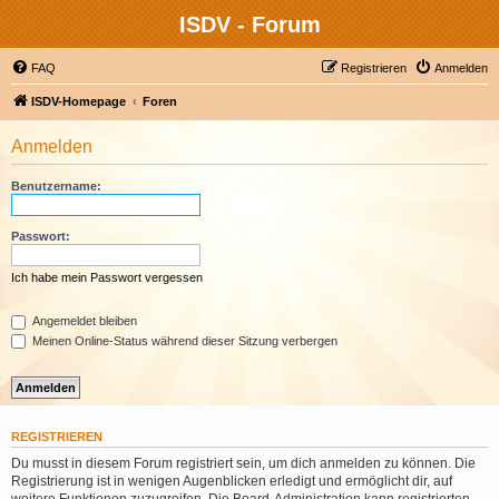
ISDV - Forum
FAQ
Registrieren
Anmelden
ISDV-Homepage
Foren
Anmelden
Benutzername:
Passwort:
Ich habe mein Passwort vergessen
Angemeldet bleiben
Meinen Online-Status während dieser Sitzung verbergen
REGISTRIEREN
Du musst in diesem Forum registriert sein, um dich anmelden zu können. Die
Registrierung ist in wenigen Augenblicken erledigt und ermöglicht dir, auf
weitere Funktionen zuzugreifen. Die Board-Administration kann registrierten