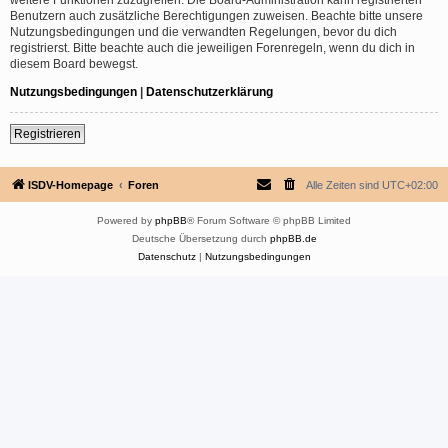
Benutzern auch zusätzliche Berechtigungen zuweisen. Beachte bitte unsere
Nutzungsbedingungen und die verwandten Regelungen, bevor du dich
registrierst. Bitte beachte auch die jeweiligen Forenregeln, wenn du dich in
diesem Board bewegst.
Nutzungsbedingungen
|
Datenschutzerklärung
Registrieren
ISDV-Homepage
Foren
Alle Zeiten sind
UTC+02:00
Powered by
phpBB
® Forum Software © phpBB Limited
Deutsche Übersetzung durch
phpBB.de
Datenschutz
|
Nutzungsbedingungen