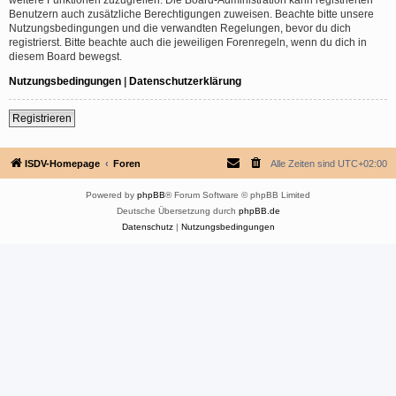
Benutzern auch zusätzliche Berechtigungen zuweisen. Beachte bitte unsere
Nutzungsbedingungen und die verwandten Regelungen, bevor du dich
registrierst. Bitte beachte auch die jeweiligen Forenregeln, wenn du dich in
diesem Board bewegst.
Nutzungsbedingungen
|
Datenschutzerklärung
Registrieren
ISDV-Homepage
Foren
Alle Zeiten sind
UTC+02:00
Powered by
phpBB
® Forum Software © phpBB Limited
Deutsche Übersetzung durch
phpBB.de
Datenschutz
|
Nutzungsbedingungen