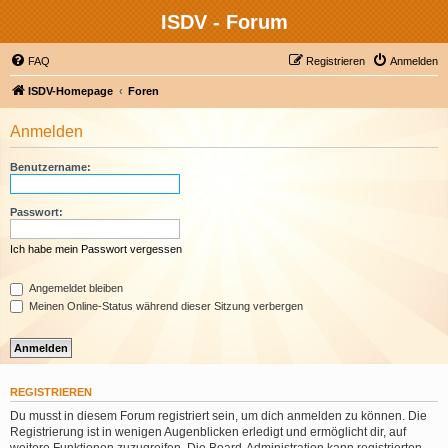
ISDV - Forum
FAQ
Registrieren
Anmelden
ISDV-Homepage
Foren
Anmelden
Benutzername:
Passwort:
Ich habe mein Passwort vergessen
Angemeldet bleiben
Meinen Online-Status während dieser Sitzung verbergen
REGISTRIEREN
Du musst in diesem Forum registriert sein, um dich anmelden zu können. Die
Registrierung ist in wenigen Augenblicken erledigt und ermöglicht dir, auf
weitere Funktionen zuzugreifen. Die Board-Administration kann registrierten