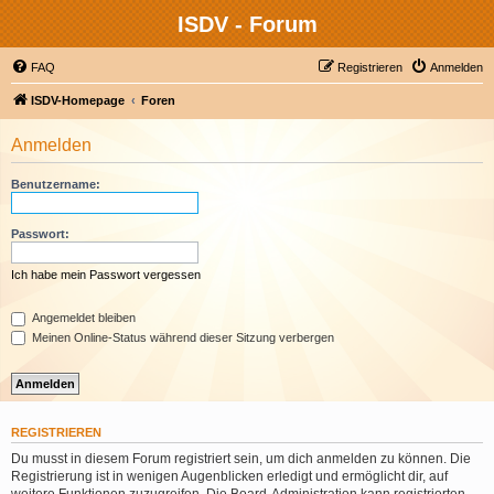
ISDV - Forum
FAQ
Registrieren
Anmelden
ISDV-Homepage
Foren
Anmelden
Benutzername:
Passwort:
Ich habe mein Passwort vergessen
Angemeldet bleiben
Meinen Online-Status während dieser Sitzung verbergen
REGISTRIEREN
Du musst in diesem Forum registriert sein, um dich anmelden zu können. Die
Registrierung ist in wenigen Augenblicken erledigt und ermöglicht dir, auf
weitere Funktionen zuzugreifen. Die Board-Administration kann registrierten