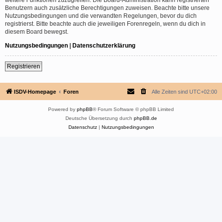
Benutzern auch zusätzliche Berechtigungen zuweisen. Beachte bitte unsere
Nutzungsbedingungen und die verwandten Regelungen, bevor du dich
registrierst. Bitte beachte auch die jeweiligen Forenregeln, wenn du dich in
diesem Board bewegst.
Nutzungsbedingungen
|
Datenschutzerklärung
Registrieren
ISDV-Homepage
Foren
Alle Zeiten sind
UTC+02:00
Powered by
phpBB
® Forum Software © phpBB Limited
Deutsche Übersetzung durch
phpBB.de
Datenschutz
|
Nutzungsbedingungen