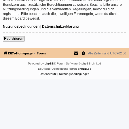
Benutzern auch zusätzliche Berechtigungen zuweisen. Beachte bitte unsere
Nutzungsbedingungen und die verwandten Regelungen, bevor du dich
registrierst. Bitte beachte auch die jeweiligen Forenregeln, wenn du dich in
diesem Board bewegst.
Nutzungsbedingungen
|
Datenschutzerklärung
Registrieren
ISDV-Homepage
Foren
Alle Zeiten sind
UTC+02:00
Powered by
phpBB
® Forum Software © phpBB Limited
Deutsche Übersetzung durch
phpBB.de
Datenschutz
|
Nutzungsbedingungen