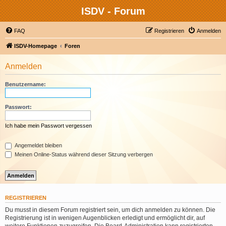
ISDV - Forum
FAQ
Registrieren
Anmelden
ISDV-Homepage
Foren
Anmelden
Benutzername:
Passwort:
Ich habe mein Passwort vergessen
Angemeldet bleiben
Meinen Online-Status während dieser Sitzung verbergen
REGISTRIEREN
Du musst in diesem Forum registriert sein, um dich anmelden zu können. Die
Registrierung ist in wenigen Augenblicken erledigt und ermöglicht dir, auf
weitere Funktionen zuzugreifen. Die Board-Administration kann registrierten