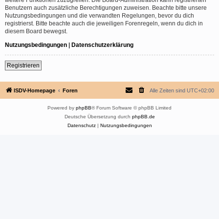
Benutzern auch zusätzliche Berechtigungen zuweisen. Beachte bitte unsere
Nutzungsbedingungen und die verwandten Regelungen, bevor du dich
registrierst. Bitte beachte auch die jeweiligen Forenregeln, wenn du dich in
diesem Board bewegst.
Nutzungsbedingungen
|
Datenschutzerklärung
Registrieren
ISDV-Homepage
Foren
Alle Zeiten sind
UTC+02:00
Powered by
phpBB
® Forum Software © phpBB Limited
Deutsche Übersetzung durch
phpBB.de
Datenschutz
|
Nutzungsbedingungen