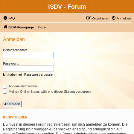
ISDV - Forum
FAQ
Registrieren
Anmelden
ISDV-Homepage
Foren
Anmelden
Benutzername:
Passwort:
Ich habe mein Passwort vergessen
Angemeldet bleiben
Meinen Online-Status während dieser Sitzung verbergen
REGISTRIEREN
Du musst in diesem Forum registriert sein, um dich anmelden zu können. Die
Registrierung ist in wenigen Augenblicken erledigt und ermöglicht dir, auf
weitere Funktionen zuzugreifen. Die Board-Administration kann registrierten