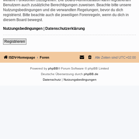
Benutzern auch zusätzliche Berechtigungen zuweisen. Beachte bitte unsere
Nutzungsbedingungen und die verwandten Regelungen, bevor du dich
registrierst. Bitte beachte auch die jeweiligen Forenregeln, wenn du dich in
diesem Board bewegst.
Nutzungsbedingungen
|
Datenschutzerklärung
Registrieren
ISDV-Homepage
Foren
Alle Zeiten sind
UTC+02:00
Powered by
phpBB
® Forum Software © phpBB Limited
Deutsche Übersetzung durch
phpBB.de
Datenschutz
|
Nutzungsbedingungen