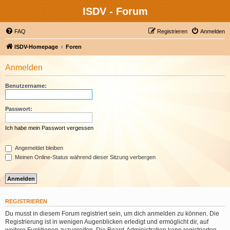
ISDV - Forum
FAQ
Registrieren
Anmelden
ISDV-Homepage
Foren
Anmelden
Benutzername:
Passwort:
Ich habe mein Passwort vergessen
Angemeldet bleiben
Meinen Online-Status während dieser Sitzung verbergen
REGISTRIEREN
Du musst in diesem Forum registriert sein, um dich anmelden zu können. Die
Registrierung ist in wenigen Augenblicken erledigt und ermöglicht dir, auf
weitere Funktionen zuzugreifen. Die Board-Administration kann registrierten