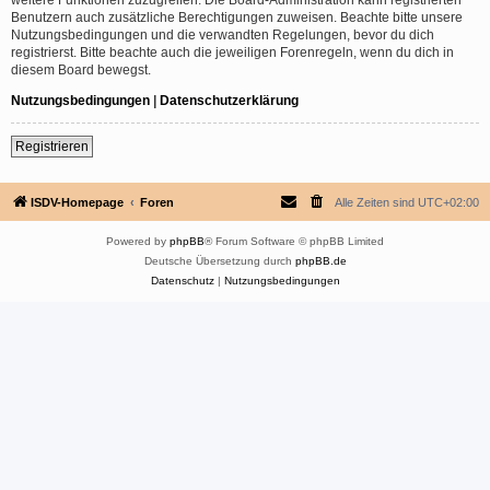
Benutzern auch zusätzliche Berechtigungen zuweisen. Beachte bitte unsere
Nutzungsbedingungen und die verwandten Regelungen, bevor du dich
registrierst. Bitte beachte auch die jeweiligen Forenregeln, wenn du dich in
diesem Board bewegst.
Nutzungsbedingungen
|
Datenschutzerklärung
Registrieren
ISDV-Homepage
Foren
Alle Zeiten sind
UTC+02:00
Powered by
phpBB
® Forum Software © phpBB Limited
Deutsche Übersetzung durch
phpBB.de
Datenschutz
|
Nutzungsbedingungen