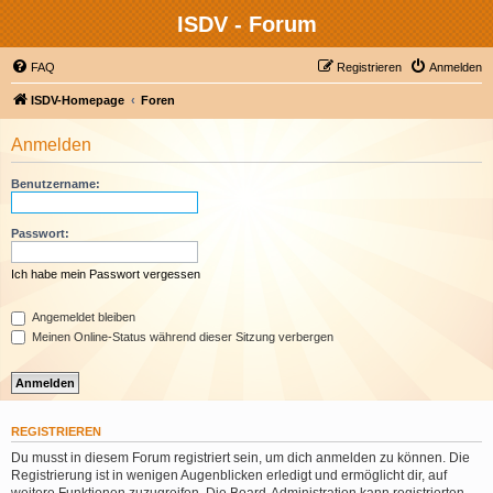
ISDV - Forum
FAQ
Registrieren
Anmelden
ISDV-Homepage
Foren
Anmelden
Benutzername:
Passwort:
Ich habe mein Passwort vergessen
Angemeldet bleiben
Meinen Online-Status während dieser Sitzung verbergen
REGISTRIEREN
Du musst in diesem Forum registriert sein, um dich anmelden zu können. Die
Registrierung ist in wenigen Augenblicken erledigt und ermöglicht dir, auf
weitere Funktionen zuzugreifen. Die Board-Administration kann registrierten