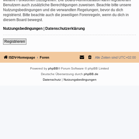
Benutzern auch zusätzliche Berechtigungen zuweisen. Beachte bitte unsere
Nutzungsbedingungen und die verwandten Regelungen, bevor du dich
registrierst. Bitte beachte auch die jeweiligen Forenregeln, wenn du dich in
diesem Board bewegst.
Nutzungsbedingungen
|
Datenschutzerklärung
Registrieren
ISDV-Homepage
Foren
Alle Zeiten sind
UTC+02:00
Powered by
phpBB
® Forum Software © phpBB Limited
Deutsche Übersetzung durch
phpBB.de
Datenschutz
|
Nutzungsbedingungen