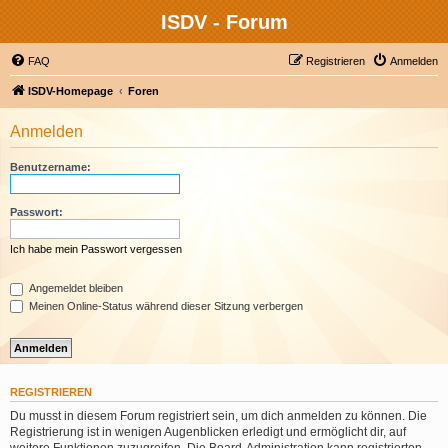
ISDV - Forum
FAQ
Registrieren
Anmelden
ISDV-Homepage
Foren
Anmelden
Benutzername:
Passwort:
Ich habe mein Passwort vergessen
Angemeldet bleiben
Meinen Online-Status während dieser Sitzung verbergen
REGISTRIEREN
Du musst in diesem Forum registriert sein, um dich anmelden zu können. Die
Registrierung ist in wenigen Augenblicken erledigt und ermöglicht dir, auf
weitere Funktionen zuzugreifen. Die Board-Administration kann registrierten