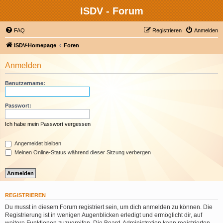
ISDV - Forum
FAQ
Registrieren
Anmelden
ISDV-Homepage
Foren
Anmelden
Benutzername:
Passwort:
Ich habe mein Passwort vergessen
Angemeldet bleiben
Meinen Online-Status während dieser Sitzung verbergen
REGISTRIEREN
Du musst in diesem Forum registriert sein, um dich anmelden zu können. Die
Registrierung ist in wenigen Augenblicken erledigt und ermöglicht dir, auf
weitere Funktionen zuzugreifen. Die Board-Administration kann registrierten