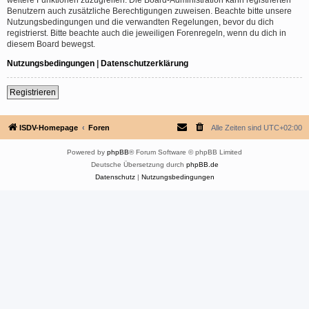
Benutzern auch zusätzliche Berechtigungen zuweisen. Beachte bitte unsere
Nutzungsbedingungen und die verwandten Regelungen, bevor du dich
registrierst. Bitte beachte auch die jeweiligen Forenregeln, wenn du dich in
diesem Board bewegst.
Nutzungsbedingungen
|
Datenschutzerklärung
Registrieren
ISDV-Homepage
Foren
Alle Zeiten sind
UTC+02:00
Powered by
phpBB
® Forum Software © phpBB Limited
Deutsche Übersetzung durch
phpBB.de
Datenschutz
|
Nutzungsbedingungen