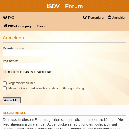
ISDV - Forum
FAQ
Registrieren
Anmelden
ISDV-Homepage
Foren
Anmelden
Benutzername:
Passwort:
Ich habe mein Passwort vergessen
Angemeldet bleiben
Meinen Online-Status während dieser Sitzung verbergen
REGISTRIEREN
Du musst in diesem Forum registriert sein, um dich anmelden zu können. Die
Registrierung ist in wenigen Augenblicken erledigt und ermöglicht dir, auf
weitere Funktionen zuzugreifen. Die Board-Administration kann registrierten