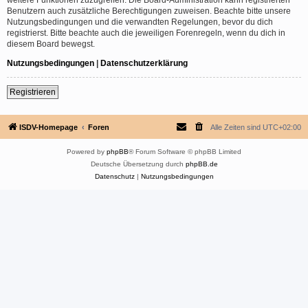
Benutzern auch zusätzliche Berechtigungen zuweisen. Beachte bitte unsere
Nutzungsbedingungen und die verwandten Regelungen, bevor du dich
registrierst. Bitte beachte auch die jeweiligen Forenregeln, wenn du dich in
diesem Board bewegst.
Nutzungsbedingungen
|
Datenschutzerklärung
Registrieren
ISDV-Homepage
Foren
Alle Zeiten sind
UTC+02:00
Powered by
phpBB
® Forum Software © phpBB Limited
Deutsche Übersetzung durch
phpBB.de
Datenschutz
|
Nutzungsbedingungen