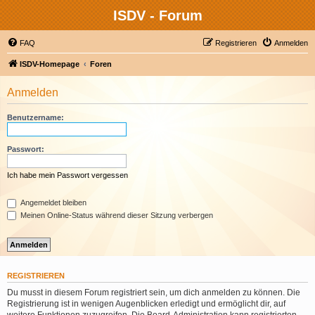
ISDV - Forum
FAQ
Registrieren
Anmelden
ISDV-Homepage
Foren
Anmelden
Benutzername:
Passwort:
Ich habe mein Passwort vergessen
Angemeldet bleiben
Meinen Online-Status während dieser Sitzung verbergen
REGISTRIEREN
Du musst in diesem Forum registriert sein, um dich anmelden zu können. Die
Registrierung ist in wenigen Augenblicken erledigt und ermöglicht dir, auf
weitere Funktionen zuzugreifen. Die Board-Administration kann registrierten