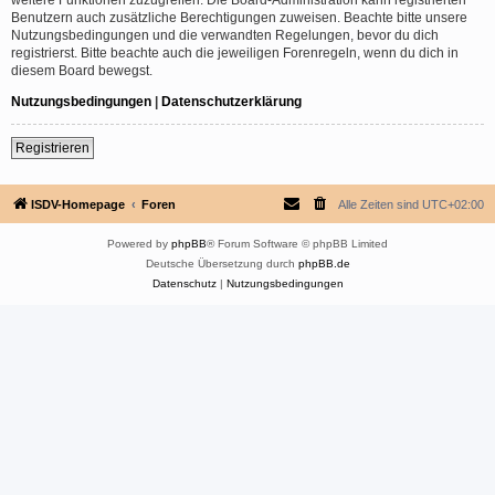
Benutzern auch zusätzliche Berechtigungen zuweisen. Beachte bitte unsere
Nutzungsbedingungen und die verwandten Regelungen, bevor du dich
registrierst. Bitte beachte auch die jeweiligen Forenregeln, wenn du dich in
diesem Board bewegst.
Nutzungsbedingungen
|
Datenschutzerklärung
Registrieren
ISDV-Homepage
Foren
Alle Zeiten sind
UTC+02:00
Powered by
phpBB
® Forum Software © phpBB Limited
Deutsche Übersetzung durch
phpBB.de
Datenschutz
|
Nutzungsbedingungen