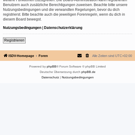
Benutzern auch zusätzliche Berechtigungen zuweisen. Beachte bitte unsere
Nutzungsbedingungen und die verwandten Regelungen, bevor du dich
registrierst. Bitte beachte auch die jeweiligen Forenregeln, wenn du dich in
diesem Board bewegst.
Nutzungsbedingungen
|
Datenschutzerklärung
Registrieren
ISDV-Homepage
Foren
Alle Zeiten sind
UTC+02:00
Powered by
phpBB
® Forum Software © phpBB Limited
Deutsche Übersetzung durch
phpBB.de
Datenschutz
|
Nutzungsbedingungen