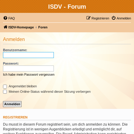
ISDV - Forum
FAQ
Registrieren
Anmelden
ISDV-Homepage
Foren
Anmelden
Benutzername:
Passwort:
Ich habe mein Passwort vergessen
Angemeldet bleiben
Meinen Online-Status während dieser Sitzung verbergen
REGISTRIEREN
Du musst in diesem Forum registriert sein, um dich anmelden zu können. Die
Registrierung ist in wenigen Augenblicken erledigt und ermöglicht dir, auf
weitere Funktionen zuzugreifen. Die Board-Administration kann registrierten