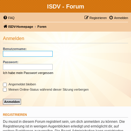
ISDV - Forum
FAQ
Registrieren
Anmelden
ISDV-Homepage
Foren
Anmelden
Benutzername:
Passwort:
Ich habe mein Passwort vergessen
Angemeldet bleiben
Meinen Online-Status während dieser Sitzung verbergen
REGISTRIEREN
Du musst in diesem Forum registriert sein, um dich anmelden zu können. Die
Registrierung ist in wenigen Augenblicken erledigt und ermöglicht dir, auf
weitere Funktionen zuzugreifen. Die Board-Administration kann registrierten