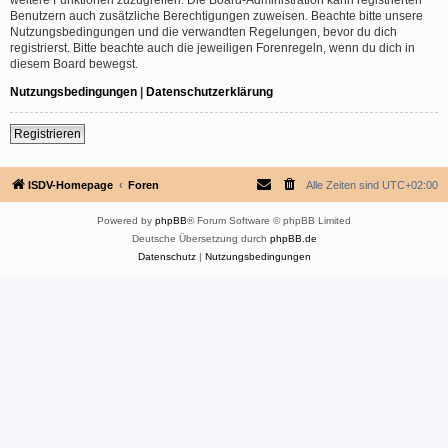
Benutzern auch zusätzliche Berechtigungen zuweisen. Beachte bitte unsere
Nutzungsbedingungen und die verwandten Regelungen, bevor du dich
registrierst. Bitte beachte auch die jeweiligen Forenregeln, wenn du dich in
diesem Board bewegst.
Nutzungsbedingungen
|
Datenschutzerklärung
Registrieren
ISDV-Homepage
Foren
Alle Zeiten sind
UTC+02:00
Powered by
phpBB
® Forum Software © phpBB Limited
Deutsche Übersetzung durch
phpBB.de
Datenschutz
|
Nutzungsbedingungen