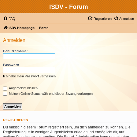
ISDV - Forum
FAQ
Registrieren
Anmelden
ISDV-Homepage
Foren
Anmelden
Benutzername:
Passwort:
Ich habe mein Passwort vergessen
Angemeldet bleiben
Meinen Online-Status während dieser Sitzung verbergen
REGISTRIEREN
Du musst in diesem Forum registriert sein, um dich anmelden zu können. Die
Registrierung ist in wenigen Augenblicken erledigt und ermöglicht dir, auf
weitere Funktionen zuzugreifen. Die Board-Administration kann registrierten