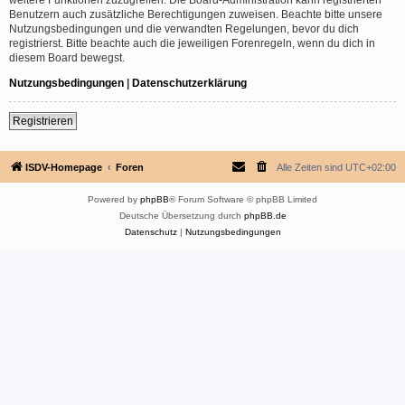
Benutzern auch zusätzliche Berechtigungen zuweisen. Beachte bitte unsere
Nutzungsbedingungen und die verwandten Regelungen, bevor du dich
registrierst. Bitte beachte auch die jeweiligen Forenregeln, wenn du dich in
diesem Board bewegst.
Nutzungsbedingungen
|
Datenschutzerklärung
Registrieren
ISDV-Homepage
Foren
Alle Zeiten sind
UTC+02:00
Powered by
phpBB
® Forum Software © phpBB Limited
Deutsche Übersetzung durch
phpBB.de
Datenschutz
|
Nutzungsbedingungen