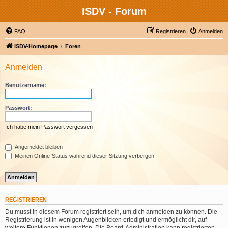
ISDV - Forum
FAQ
Registrieren
Anmelden
ISDV-Homepage
Foren
Anmelden
Benutzername:
Passwort:
Ich habe mein Passwort vergessen
Angemeldet bleiben
Meinen Online-Status während dieser Sitzung verbergen
REGISTRIEREN
Du musst in diesem Forum registriert sein, um dich anmelden zu können. Die
Registrierung ist in wenigen Augenblicken erledigt und ermöglicht dir, auf
weitere Funktionen zuzugreifen. Die Board-Administration kann registrierten