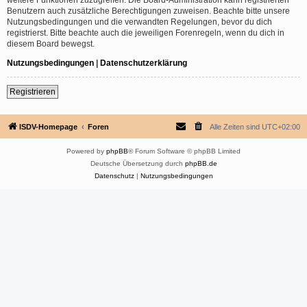
Benutzern auch zusätzliche Berechtigungen zuweisen. Beachte bitte unsere
Nutzungsbedingungen und die verwandten Regelungen, bevor du dich
registrierst. Bitte beachte auch die jeweiligen Forenregeln, wenn du dich in
diesem Board bewegst.
Nutzungsbedingungen
|
Datenschutzerklärung
Registrieren
ISDV-Homepage
Foren
Alle Zeiten sind
UTC+02:00
Powered by
phpBB
® Forum Software © phpBB Limited
Deutsche Übersetzung durch
phpBB.de
Datenschutz
|
Nutzungsbedingungen