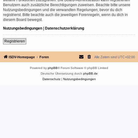
Benutzern auch zusätzliche Berechtigungen zuweisen. Beachte bitte unsere
Nutzungsbedingungen und die verwandten Regelungen, bevor du dich
registrierst. Bitte beachte auch die jeweiligen Forenregeln, wenn du dich in
diesem Board bewegst.
Nutzungsbedingungen
|
Datenschutzerklärung
Registrieren
ISDV-Homepage
Foren
Alle Zeiten sind
UTC+02:00
Powered by
phpBB
® Forum Software © phpBB Limited
Deutsche Übersetzung durch
phpBB.de
Datenschutz
|
Nutzungsbedingungen