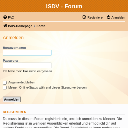
ISDV - Forum
FAQ
Registrieren
Anmelden
ISDV-Homepage
Foren
Anmelden
Benutzername:
Passwort:
Ich habe mein Passwort vergessen
Angemeldet bleiben
Meinen Online-Status während dieser Sitzung verbergen
REGISTRIEREN
Du musst in diesem Forum registriert sein, um dich anmelden zu können. Die
Registrierung ist in wenigen Augenblicken erledigt und ermöglicht dir, auf
weitere Funktionen zuzugreifen. Die Board-Administration kann registrierten