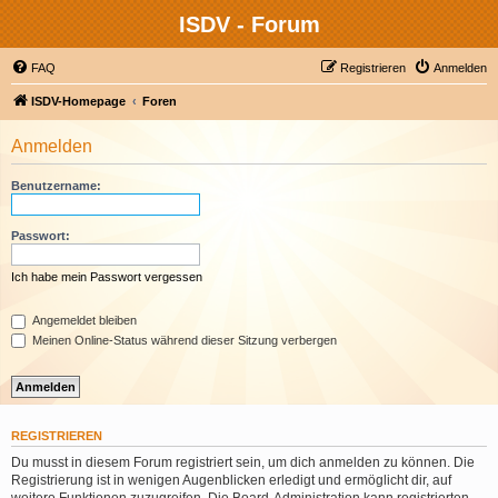
ISDV - Forum
FAQ
Registrieren
Anmelden
ISDV-Homepage
Foren
Anmelden
Benutzername:
Passwort:
Ich habe mein Passwort vergessen
Angemeldet bleiben
Meinen Online-Status während dieser Sitzung verbergen
REGISTRIEREN
Du musst in diesem Forum registriert sein, um dich anmelden zu können. Die
Registrierung ist in wenigen Augenblicken erledigt und ermöglicht dir, auf
weitere Funktionen zuzugreifen. Die Board-Administration kann registrierten