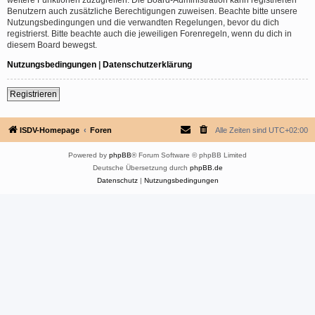
Benutzern auch zusätzliche Berechtigungen zuweisen. Beachte bitte unsere
Nutzungsbedingungen und die verwandten Regelungen, bevor du dich
registrierst. Bitte beachte auch die jeweiligen Forenregeln, wenn du dich in
diesem Board bewegst.
Nutzungsbedingungen
|
Datenschutzerklärung
Registrieren
ISDV-Homepage
Foren
Alle Zeiten sind
UTC+02:00
Powered by
phpBB
® Forum Software © phpBB Limited
Deutsche Übersetzung durch
phpBB.de
Datenschutz
|
Nutzungsbedingungen