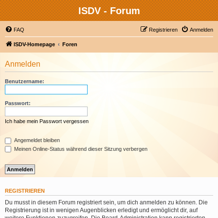
ISDV - Forum
FAQ
Registrieren
Anmelden
ISDV-Homepage
Foren
Anmelden
Benutzername:
Passwort:
Ich habe mein Passwort vergessen
Angemeldet bleiben
Meinen Online-Status während dieser Sitzung verbergen
REGISTRIEREN
Du musst in diesem Forum registriert sein, um dich anmelden zu können. Die
Registrierung ist in wenigen Augenblicken erledigt und ermöglicht dir, auf
weitere Funktionen zuzugreifen. Die Board-Administration kann registrierten