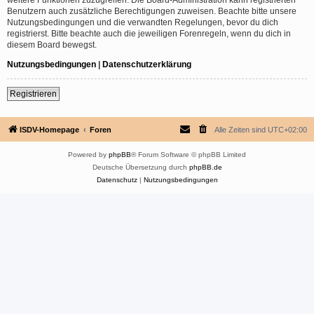
Benutzern auch zusätzliche Berechtigungen zuweisen. Beachte bitte unsere
Nutzungsbedingungen und die verwandten Regelungen, bevor du dich
registrierst. Bitte beachte auch die jeweiligen Forenregeln, wenn du dich in
diesem Board bewegst.
Nutzungsbedingungen
|
Datenschutzerklärung
Registrieren
ISDV-Homepage
Foren
Alle Zeiten sind
UTC+02:00
Powered by
phpBB
® Forum Software © phpBB Limited
Deutsche Übersetzung durch
phpBB.de
Datenschutz
|
Nutzungsbedingungen