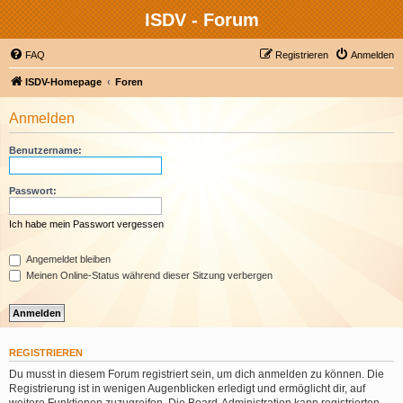
ISDV - Forum
FAQ
Registrieren
Anmelden
ISDV-Homepage
Foren
Anmelden
Benutzername:
Passwort:
Ich habe mein Passwort vergessen
Angemeldet bleiben
Meinen Online-Status während dieser Sitzung verbergen
REGISTRIEREN
Du musst in diesem Forum registriert sein, um dich anmelden zu können. Die
Registrierung ist in wenigen Augenblicken erledigt und ermöglicht dir, auf
weitere Funktionen zuzugreifen. Die Board-Administration kann registrierten