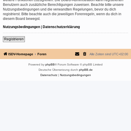
Benutzern auch zusätzliche Berechtigungen zuweisen. Beachte bitte unsere
Nutzungsbedingungen und die verwandten Regelungen, bevor du dich
registrierst. Bitte beachte auch die jeweiligen Forenregeln, wenn du dich in
diesem Board bewegst.
Nutzungsbedingungen
|
Datenschutzerklärung
Registrieren
ISDV-Homepage
Foren
Alle Zeiten sind
UTC+02:00
Powered by
phpBB
® Forum Software © phpBB Limited
Deutsche Übersetzung durch
phpBB.de
Datenschutz
|
Nutzungsbedingungen