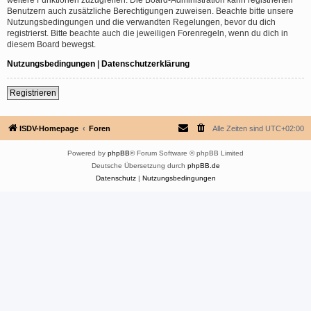
Benutzern auch zusätzliche Berechtigungen zuweisen. Beachte bitte unsere
Nutzungsbedingungen und die verwandten Regelungen, bevor du dich
registrierst. Bitte beachte auch die jeweiligen Forenregeln, wenn du dich in
diesem Board bewegst.
Nutzungsbedingungen
|
Datenschutzerklärung
Registrieren
ISDV-Homepage
Foren
Alle Zeiten sind
UTC+02:00
Powered by
phpBB
® Forum Software © phpBB Limited
Deutsche Übersetzung durch
phpBB.de
Datenschutz
|
Nutzungsbedingungen