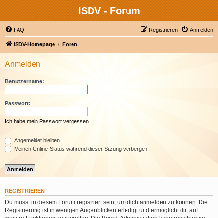
ISDV - Forum
FAQ
Registrieren
Anmelden
ISDV-Homepage
Foren
Anmelden
Benutzername:
Passwort:
Ich habe mein Passwort vergessen
Angemeldet bleiben
Meinen Online-Status während dieser Sitzung verbergen
REGISTRIEREN
Du musst in diesem Forum registriert sein, um dich anmelden zu können. Die
Registrierung ist in wenigen Augenblicken erledigt und ermöglicht dir, auf
weitere Funktionen zuzugreifen. Die Board-Administration kann registrierten