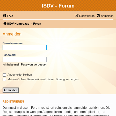
ISDV - Forum
FAQ
Registrieren
Anmelden
ISDV-Homepage
Foren
Anmelden
Benutzername:
Passwort:
Ich habe mein Passwort vergessen
Angemeldet bleiben
Meinen Online-Status während dieser Sitzung verbergen
REGISTRIEREN
Du musst in diesem Forum registriert sein, um dich anmelden zu können. Die
Registrierung ist in wenigen Augenblicken erledigt und ermöglicht dir, auf
weitere Funktionen zuzugreifen. Die Board-Administration kann registrierten