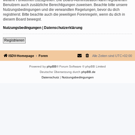
Benutzern auch zusätzliche Berechtigungen zuweisen. Beachte bitte unsere
Nutzungsbedingungen und die verwandten Regelungen, bevor du dich
registrierst. Bitte beachte auch die jeweiligen Forenregeln, wenn du dich in
diesem Board bewegst.
Nutzungsbedingungen
|
Datenschutzerklärung
Registrieren
ISDV-Homepage
Foren
Alle Zeiten sind
UTC+02:00
Powered by
phpBB
® Forum Software © phpBB Limited
Deutsche Übersetzung durch
phpBB.de
Datenschutz
|
Nutzungsbedingungen