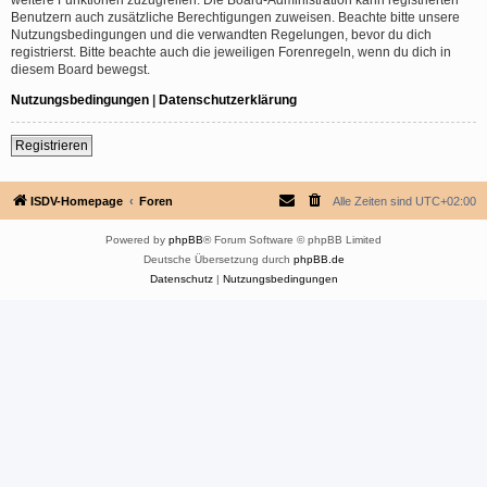
Benutzern auch zusätzliche Berechtigungen zuweisen. Beachte bitte unsere
Nutzungsbedingungen und die verwandten Regelungen, bevor du dich
registrierst. Bitte beachte auch die jeweiligen Forenregeln, wenn du dich in
diesem Board bewegst.
Nutzungsbedingungen
|
Datenschutzerklärung
Registrieren
ISDV-Homepage
Foren
Alle Zeiten sind
UTC+02:00
Powered by
phpBB
® Forum Software © phpBB Limited
Deutsche Übersetzung durch
phpBB.de
Datenschutz
|
Nutzungsbedingungen