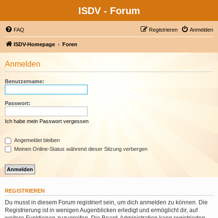
ISDV - Forum
FAQ
Registrieren
Anmelden
ISDV-Homepage
Foren
Anmelden
Benutzername:
Passwort:
Ich habe mein Passwort vergessen
Angemeldet bleiben
Meinen Online-Status während dieser Sitzung verbergen
REGISTRIEREN
Du musst in diesem Forum registriert sein, um dich anmelden zu können. Die
Registrierung ist in wenigen Augenblicken erledigt und ermöglicht dir, auf
weitere Funktionen zuzugreifen. Die Board-Administration kann registrierten