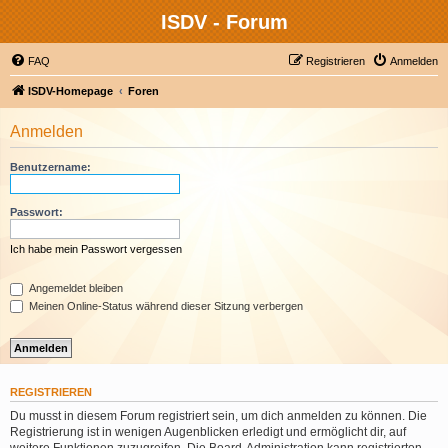
ISDV - Forum
FAQ
Registrieren
Anmelden
ISDV-Homepage
Foren
Anmelden
Benutzername:
Passwort:
Ich habe mein Passwort vergessen
Angemeldet bleiben
Meinen Online-Status während dieser Sitzung verbergen
REGISTRIEREN
Du musst in diesem Forum registriert sein, um dich anmelden zu können. Die
Registrierung ist in wenigen Augenblicken erledigt und ermöglicht dir, auf
weitere Funktionen zuzugreifen. Die Board-Administration kann registrierten