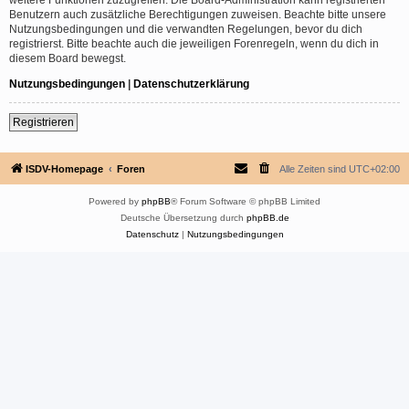
Benutzern auch zusätzliche Berechtigungen zuweisen. Beachte bitte unsere
Nutzungsbedingungen und die verwandten Regelungen, bevor du dich
registrierst. Bitte beachte auch die jeweiligen Forenregeln, wenn du dich in
diesem Board bewegst.
Nutzungsbedingungen
|
Datenschutzerklärung
Registrieren
ISDV-Homepage
Foren
Alle Zeiten sind
UTC+02:00
Powered by
phpBB
® Forum Software © phpBB Limited
Deutsche Übersetzung durch
phpBB.de
Datenschutz
|
Nutzungsbedingungen