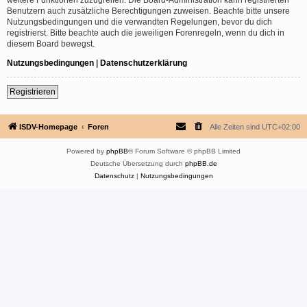
Benutzern auch zusätzliche Berechtigungen zuweisen. Beachte bitte unsere
Nutzungsbedingungen und die verwandten Regelungen, bevor du dich
registrierst. Bitte beachte auch die jeweiligen Forenregeln, wenn du dich in
diesem Board bewegst.
Nutzungsbedingungen
|
Datenschutzerklärung
Registrieren
ISDV-Homepage
Foren
Alle Zeiten sind
UTC+02:00
Powered by
phpBB
® Forum Software © phpBB Limited
Deutsche Übersetzung durch
phpBB.de
Datenschutz
|
Nutzungsbedingungen