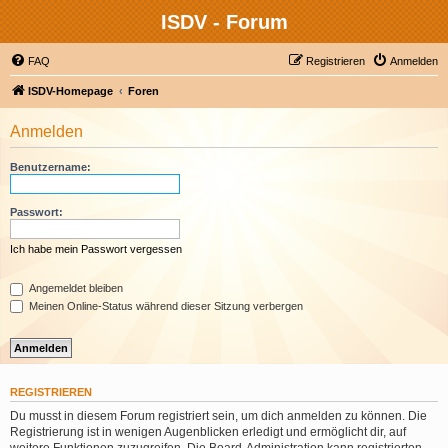
ISDV - Forum
FAQ
Registrieren
Anmelden
ISDV-Homepage
Foren
Anmelden
Benutzername:
Passwort:
Ich habe mein Passwort vergessen
Angemeldet bleiben
Meinen Online-Status während dieser Sitzung verbergen
REGISTRIEREN
Du musst in diesem Forum registriert sein, um dich anmelden zu können. Die
Registrierung ist in wenigen Augenblicken erledigt und ermöglicht dir, auf
weitere Funktionen zuzugreifen. Die Board-Administration kann registrierten