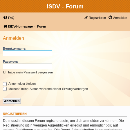
ISDV - Forum
FAQ
Registrieren
Anmelden
ISDV-Homepage
Foren
Anmelden
Benutzername:
Passwort:
Ich habe mein Passwort vergessen
Angemeldet bleiben
Meinen Online-Status während dieser Sitzung verbergen
REGISTRIEREN
Du musst in diesem Forum registriert sein, um dich anmelden zu können. Die
Registrierung ist in wenigen Augenblicken erledigt und ermöglicht dir, auf
weitere Funktionen zuzugreifen. Die Board-Administration kann registrierten