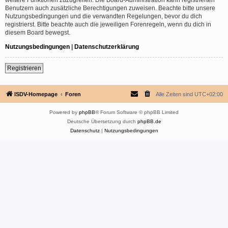
Benutzern auch zusätzliche Berechtigungen zuweisen. Beachte bitte unsere
Nutzungsbedingungen und die verwandten Regelungen, bevor du dich
registrierst. Bitte beachte auch die jeweiligen Forenregeln, wenn du dich in
diesem Board bewegst.
Nutzungsbedingungen
|
Datenschutzerklärung
Registrieren
ISDV-Homepage
Foren
Alle Zeiten sind
UTC+02:00
Powered by
phpBB
® Forum Software © phpBB Limited
Deutsche Übersetzung durch
phpBB.de
Datenschutz
|
Nutzungsbedingungen