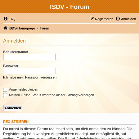
ISDV - Forum
FAQ
Registrieren
Anmelden
ISDV-Homepage
Foren
Anmelden
Benutzername:
Passwort:
Ich habe mein Passwort vergessen
Angemeldet bleiben
Meinen Online-Status während dieser Sitzung verbergen
REGISTRIEREN
Du musst in diesem Forum registriert sein, um dich anmelden zu können. Die
Registrierung ist in wenigen Augenblicken erledigt und ermöglicht dir, auf
weitere Funktionen zuzugreifen. Die Board-Administration kann registrierten