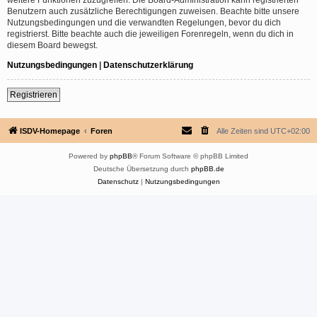
Benutzern auch zusätzliche Berechtigungen zuweisen. Beachte bitte unsere
Nutzungsbedingungen und die verwandten Regelungen, bevor du dich
registrierst. Bitte beachte auch die jeweiligen Forenregeln, wenn du dich in
diesem Board bewegst.
Nutzungsbedingungen
|
Datenschutzerklärung
Registrieren
ISDV-Homepage
Foren
Alle Zeiten sind
UTC+02:00
Powered by
phpBB
® Forum Software © phpBB Limited
Deutsche Übersetzung durch
phpBB.de
Datenschutz
|
Nutzungsbedingungen