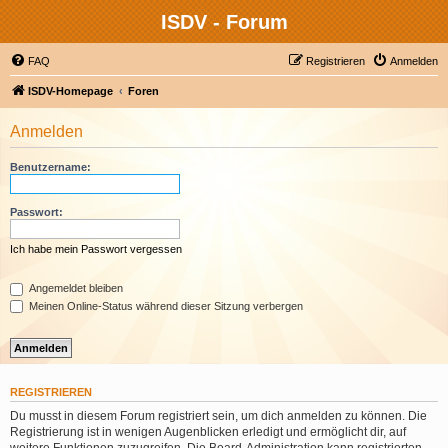
ISDV - Forum
FAQ
Registrieren
Anmelden
ISDV-Homepage
Foren
Anmelden
Benutzername:
Passwort:
Ich habe mein Passwort vergessen
Angemeldet bleiben
Meinen Online-Status während dieser Sitzung verbergen
REGISTRIEREN
Du musst in diesem Forum registriert sein, um dich anmelden zu können. Die
Registrierung ist in wenigen Augenblicken erledigt und ermöglicht dir, auf
weitere Funktionen zuzugreifen. Die Board-Administration kann registrierten