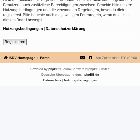
Benutzern auch zusätzliche Berechtigungen zuweisen. Beachte bitte unsere
Nutzungsbedingungen und die verwandten Regelungen, bevor du dich
registrierst. Bitte beachte auch die jeweiligen Forenregeln, wenn du dich in
diesem Board bewegst.
Nutzungsbedingungen
|
Datenschutzerklärung
Registrieren
ISDV-Homepage
Foren
Alle Zeiten sind
UTC+02:00
Powered by
phpBB
® Forum Software © phpBB Limited
Deutsche Übersetzung durch
phpBB.de
Datenschutz
|
Nutzungsbedingungen