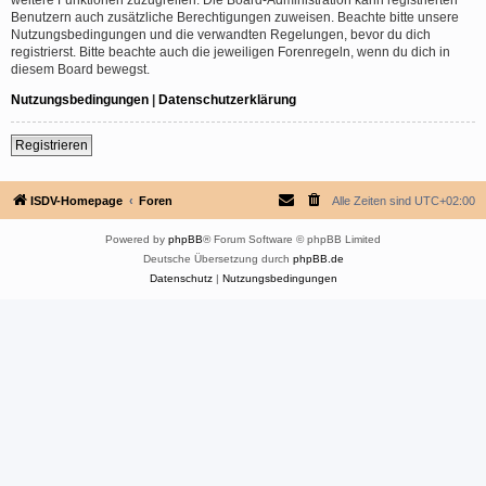
Benutzern auch zusätzliche Berechtigungen zuweisen. Beachte bitte unsere
Nutzungsbedingungen und die verwandten Regelungen, bevor du dich
registrierst. Bitte beachte auch die jeweiligen Forenregeln, wenn du dich in
diesem Board bewegst.
Nutzungsbedingungen
|
Datenschutzerklärung
Registrieren
ISDV-Homepage
Foren
Alle Zeiten sind
UTC+02:00
Powered by
phpBB
® Forum Software © phpBB Limited
Deutsche Übersetzung durch
phpBB.de
Datenschutz
|
Nutzungsbedingungen