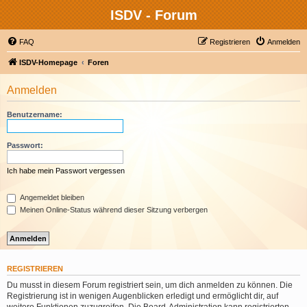
ISDV - Forum
FAQ
Registrieren
Anmelden
ISDV-Homepage
Foren
Anmelden
Benutzername:
Passwort:
Ich habe mein Passwort vergessen
Angemeldet bleiben
Meinen Online-Status während dieser Sitzung verbergen
REGISTRIEREN
Du musst in diesem Forum registriert sein, um dich anmelden zu können. Die
Registrierung ist in wenigen Augenblicken erledigt und ermöglicht dir, auf
weitere Funktionen zuzugreifen. Die Board-Administration kann registrierten