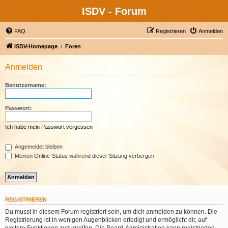
ISDV - Forum
FAQ
Registrieren
Anmelden
ISDV-Homepage
Foren
Anmelden
Benutzername:
Passwort:
Ich habe mein Passwort vergessen
Angemeldet bleiben
Meinen Online-Status während dieser Sitzung verbergen
REGISTRIEREN
Du musst in diesem Forum registriert sein, um dich anmelden zu können. Die
Registrierung ist in wenigen Augenblicken erledigt und ermöglicht dir, auf
weitere Funktionen zuzugreifen. Die Board-Administration kann registrierten