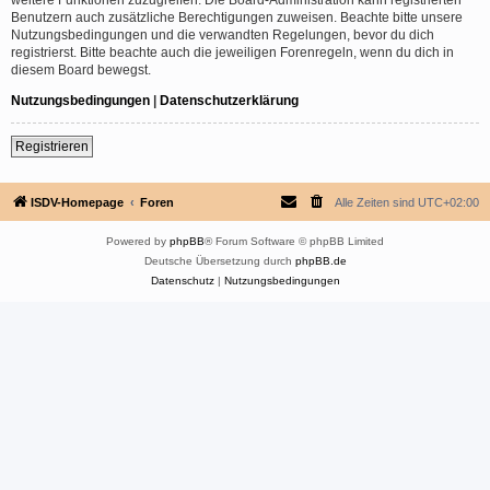
Benutzern auch zusätzliche Berechtigungen zuweisen. Beachte bitte unsere
Nutzungsbedingungen und die verwandten Regelungen, bevor du dich
registrierst. Bitte beachte auch die jeweiligen Forenregeln, wenn du dich in
diesem Board bewegst.
Nutzungsbedingungen
|
Datenschutzerklärung
Registrieren
ISDV-Homepage
Foren
Alle Zeiten sind
UTC+02:00
Powered by
phpBB
® Forum Software © phpBB Limited
Deutsche Übersetzung durch
phpBB.de
Datenschutz
|
Nutzungsbedingungen