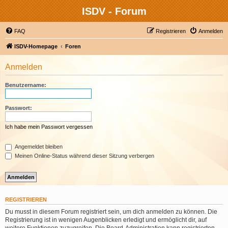
ISDV - Forum
FAQ
Registrieren
Anmelden
ISDV-Homepage
Foren
Anmelden
Benutzername:
Passwort:
Ich habe mein Passwort vergessen
Angemeldet bleiben
Meinen Online-Status während dieser Sitzung verbergen
REGISTRIEREN
Du musst in diesem Forum registriert sein, um dich anmelden zu können. Die
Registrierung ist in wenigen Augenblicken erledigt und ermöglicht dir, auf
weitere Funktionen zuzugreifen. Die Board-Administration kann registrierten