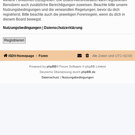
Benutzern auch zusätzliche Berechtigungen zuweisen. Beachte bitte unsere
Nutzungsbedingungen und die verwandten Regelungen, bevor du dich
registrierst. Bitte beachte auch die jeweiligen Forenregeln, wenn du dich in
diesem Board bewegst.
Nutzungsbedingungen
|
Datenschutzerklärung
Registrieren
ISDV-Homepage
Foren
Alle Zeiten sind
UTC+02:00
Powered by
phpBB
® Forum Software © phpBB Limited
Deutsche Übersetzung durch
phpBB.de
Datenschutz
|
Nutzungsbedingungen