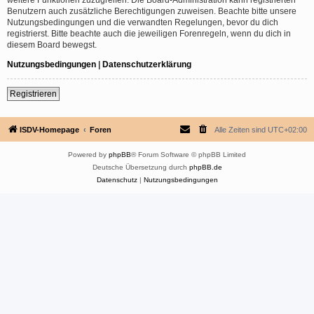
Benutzern auch zusätzliche Berechtigungen zuweisen. Beachte bitte unsere
Nutzungsbedingungen und die verwandten Regelungen, bevor du dich
registrierst. Bitte beachte auch die jeweiligen Forenregeln, wenn du dich in
diesem Board bewegst.
Nutzungsbedingungen
|
Datenschutzerklärung
Registrieren
ISDV-Homepage
Foren
Alle Zeiten sind
UTC+02:00
Powered by
phpBB
® Forum Software © phpBB Limited
Deutsche Übersetzung durch
phpBB.de
Datenschutz
|
Nutzungsbedingungen