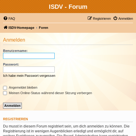
ISDV - Forum
FAQ
Registrieren
Anmelden
ISDV-Homepage
Foren
Anmelden
Benutzername:
Passwort:
Ich habe mein Passwort vergessen
Angemeldet bleiben
Meinen Online-Status während dieser Sitzung verbergen
REGISTRIEREN
Du musst in diesem Forum registriert sein, um dich anmelden zu können. Die
Registrierung ist in wenigen Augenblicken erledigt und ermöglicht dir, auf
weitere Funktionen zuzugreifen. Die Board-Administration kann registrierten