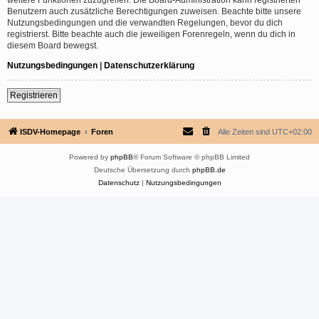
Benutzern auch zusätzliche Berechtigungen zuweisen. Beachte bitte unsere
Nutzungsbedingungen und die verwandten Regelungen, bevor du dich
registrierst. Bitte beachte auch die jeweiligen Forenregeln, wenn du dich in
diesem Board bewegst.
Nutzungsbedingungen
|
Datenschutzerklärung
Registrieren
ISDV-Homepage
Foren
Alle Zeiten sind
UTC+02:00
Powered by
phpBB
® Forum Software © phpBB Limited
Deutsche Übersetzung durch
phpBB.de
Datenschutz
|
Nutzungsbedingungen