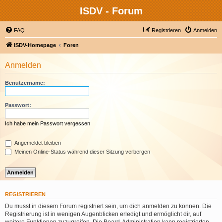
ISDV - Forum
FAQ
Registrieren
Anmelden
ISDV-Homepage
Foren
Anmelden
Benutzername:
Passwort:
Ich habe mein Passwort vergessen
Angemeldet bleiben
Meinen Online-Status während dieser Sitzung verbergen
REGISTRIEREN
Du musst in diesem Forum registriert sein, um dich anmelden zu können. Die
Registrierung ist in wenigen Augenblicken erledigt und ermöglicht dir, auf
weitere Funktionen zuzugreifen. Die Board-Administration kann registrierten