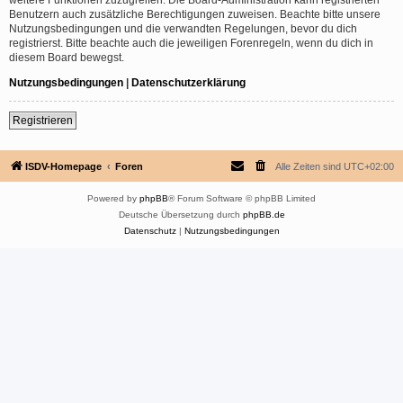
Benutzern auch zusätzliche Berechtigungen zuweisen. Beachte bitte unsere
Nutzungsbedingungen und die verwandten Regelungen, bevor du dich
registrierst. Bitte beachte auch die jeweiligen Forenregeln, wenn du dich in
diesem Board bewegst.
Nutzungsbedingungen
|
Datenschutzerklärung
Registrieren
ISDV-Homepage
Foren
Alle Zeiten sind
UTC+02:00
Powered by
phpBB
® Forum Software © phpBB Limited
Deutsche Übersetzung durch
phpBB.de
Datenschutz
|
Nutzungsbedingungen