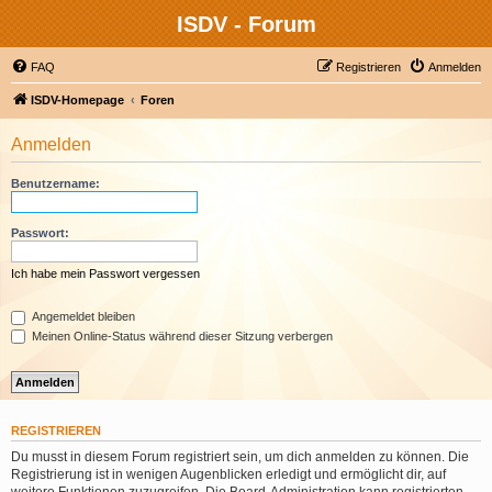
ISDV - Forum
FAQ
Registrieren
Anmelden
ISDV-Homepage
Foren
Anmelden
Benutzername:
Passwort:
Ich habe mein Passwort vergessen
Angemeldet bleiben
Meinen Online-Status während dieser Sitzung verbergen
REGISTRIEREN
Du musst in diesem Forum registriert sein, um dich anmelden zu können. Die
Registrierung ist in wenigen Augenblicken erledigt und ermöglicht dir, auf
weitere Funktionen zuzugreifen. Die Board-Administration kann registrierten