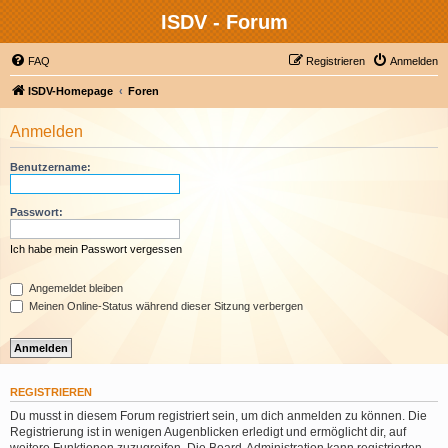
ISDV - Forum
FAQ
Registrieren
Anmelden
ISDV-Homepage
Foren
Anmelden
Benutzername:
Passwort:
Ich habe mein Passwort vergessen
Angemeldet bleiben
Meinen Online-Status während dieser Sitzung verbergen
REGISTRIEREN
Du musst in diesem Forum registriert sein, um dich anmelden zu können. Die
Registrierung ist in wenigen Augenblicken erledigt und ermöglicht dir, auf
weitere Funktionen zuzugreifen. Die Board-Administration kann registrierten