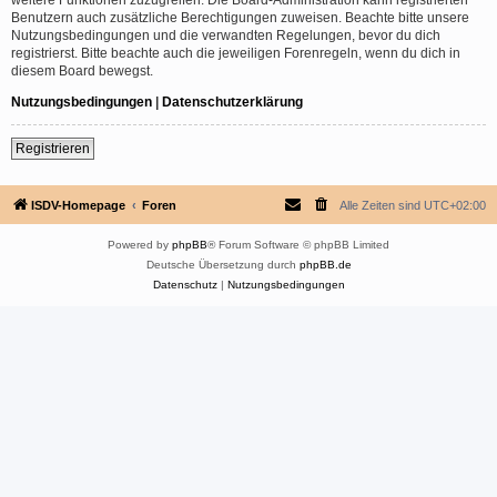
Benutzern auch zusätzliche Berechtigungen zuweisen. Beachte bitte unsere
Nutzungsbedingungen und die verwandten Regelungen, bevor du dich
registrierst. Bitte beachte auch die jeweiligen Forenregeln, wenn du dich in
diesem Board bewegst.
Nutzungsbedingungen
|
Datenschutzerklärung
Registrieren
ISDV-Homepage
Foren
Alle Zeiten sind
UTC+02:00
Powered by
phpBB
® Forum Software © phpBB Limited
Deutsche Übersetzung durch
phpBB.de
Datenschutz
|
Nutzungsbedingungen