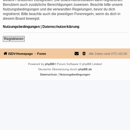
Benutzern auch zusätzliche Berechtigungen zuweisen. Beachte bitte unsere
Nutzungsbedingungen und die verwandten Regelungen, bevor du dich
registrierst. Bitte beachte auch die jeweiligen Forenregeln, wenn du dich in
diesem Board bewegst.
Nutzungsbedingungen
|
Datenschutzerklärung
Registrieren
ISDV-Homepage
Foren
Alle Zeiten sind
UTC+02:00
Powered by
phpBB
® Forum Software © phpBB Limited
Deutsche Übersetzung durch
phpBB.de
Datenschutz
|
Nutzungsbedingungen