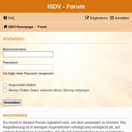
ISDV - Forum
FAQ
Registrieren
Anmelden
ISDV-Homepage
Foren
Anmelden
Benutzername:
Passwort:
Ich habe mein Passwort vergessen
Angemeldet bleiben
Meinen Online-Status während dieser Sitzung verbergen
REGISTRIEREN
Du musst in diesem Forum registriert sein, um dich anmelden zu können. Die
Registrierung ist in wenigen Augenblicken erledigt und ermöglicht dir, auf
weitere Funktionen zuzugreifen. Die Board-Administration kann registrierten