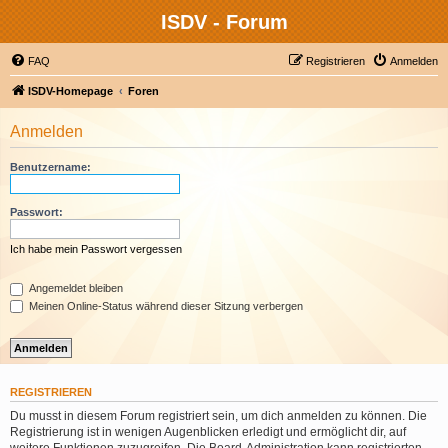
ISDV - Forum
FAQ
Registrieren
Anmelden
ISDV-Homepage
Foren
Anmelden
Benutzername:
Passwort:
Ich habe mein Passwort vergessen
Angemeldet bleiben
Meinen Online-Status während dieser Sitzung verbergen
REGISTRIEREN
Du musst in diesem Forum registriert sein, um dich anmelden zu können. Die
Registrierung ist in wenigen Augenblicken erledigt und ermöglicht dir, auf
weitere Funktionen zuzugreifen. Die Board-Administration kann registrierten