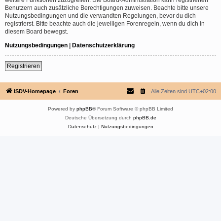
Benutzern auch zusätzliche Berechtigungen zuweisen. Beachte bitte unsere
Nutzungsbedingungen und die verwandten Regelungen, bevor du dich
registrierst. Bitte beachte auch die jeweiligen Forenregeln, wenn du dich in
diesem Board bewegst.
Nutzungsbedingungen
|
Datenschutzerklärung
Registrieren
ISDV-Homepage
Foren
Alle Zeiten sind
UTC+02:00
Powered by
phpBB
® Forum Software © phpBB Limited
Deutsche Übersetzung durch
phpBB.de
Datenschutz
|
Nutzungsbedingungen