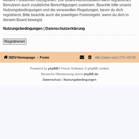
Benutzern auch zusätzliche Berechtigungen zuweisen. Beachte bitte unsere
Nutzungsbedingungen und die verwandten Regelungen, bevor du dich
registrierst. Bitte beachte auch die jeweiligen Forenregeln, wenn du dich in
diesem Board bewegst.
Nutzungsbedingungen
|
Datenschutzerklärung
Registrieren
ISDV-Homepage
Foren
Alle Zeiten sind
UTC+02:00
Powered by
phpBB
® Forum Software © phpBB Limited
Deutsche Übersetzung durch
phpBB.de
Datenschutz
|
Nutzungsbedingungen