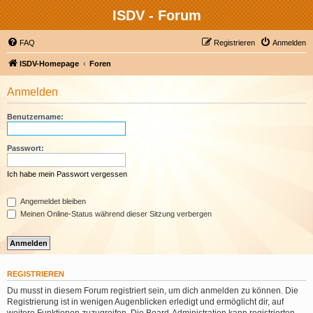
ISDV - Forum
FAQ
Registrieren
Anmelden
ISDV-Homepage
Foren
Anmelden
Benutzername:
Passwort:
Ich habe mein Passwort vergessen
Angemeldet bleiben
Meinen Online-Status während dieser Sitzung verbergen
REGISTRIEREN
Du musst in diesem Forum registriert sein, um dich anmelden zu können. Die
Registrierung ist in wenigen Augenblicken erledigt und ermöglicht dir, auf
weitere Funktionen zuzugreifen. Die Board-Administration kann registrierten