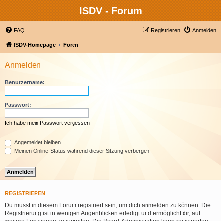
ISDV - Forum
FAQ
Registrieren
Anmelden
ISDV-Homepage
Foren
Anmelden
Benutzername:
Passwort:
Ich habe mein Passwort vergessen
Angemeldet bleiben
Meinen Online-Status während dieser Sitzung verbergen
REGISTRIEREN
Du musst in diesem Forum registriert sein, um dich anmelden zu können. Die
Registrierung ist in wenigen Augenblicken erledigt und ermöglicht dir, auf
weitere Funktionen zuzugreifen. Die Board-Administration kann registrierten