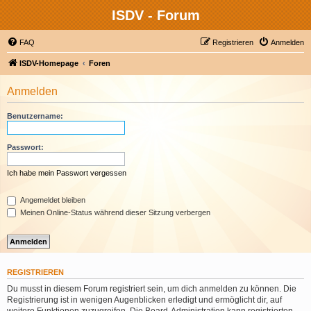
ISDV - Forum
FAQ
Registrieren
Anmelden
ISDV-Homepage
Foren
Anmelden
Benutzername:
Passwort:
Ich habe mein Passwort vergessen
Angemeldet bleiben
Meinen Online-Status während dieser Sitzung verbergen
REGISTRIEREN
Du musst in diesem Forum registriert sein, um dich anmelden zu können. Die
Registrierung ist in wenigen Augenblicken erledigt und ermöglicht dir, auf
weitere Funktionen zuzugreifen. Die Board-Administration kann registrierten