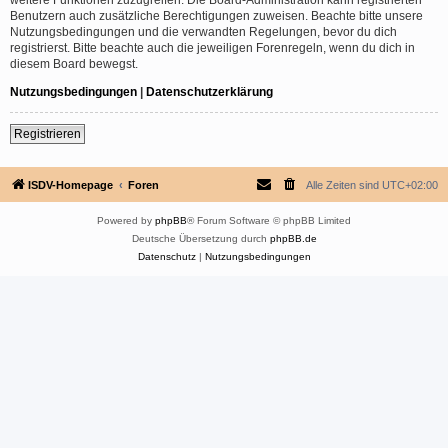
Benutzern auch zusätzliche Berechtigungen zuweisen. Beachte bitte unsere
Nutzungsbedingungen und die verwandten Regelungen, bevor du dich
registrierst. Bitte beachte auch die jeweiligen Forenregeln, wenn du dich in
diesem Board bewegst.
Nutzungsbedingungen
|
Datenschutzerklärung
Registrieren
ISDV-Homepage
Foren
Alle Zeiten sind
UTC+02:00
Powered by
phpBB
® Forum Software © phpBB Limited
Deutsche Übersetzung durch
phpBB.de
Datenschutz
|
Nutzungsbedingungen