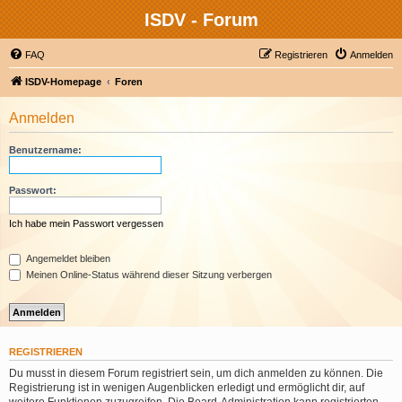
ISDV - Forum
FAQ
Registrieren
Anmelden
ISDV-Homepage
Foren
Anmelden
Benutzername:
Passwort:
Ich habe mein Passwort vergessen
Angemeldet bleiben
Meinen Online-Status während dieser Sitzung verbergen
REGISTRIEREN
Du musst in diesem Forum registriert sein, um dich anmelden zu können. Die
Registrierung ist in wenigen Augenblicken erledigt und ermöglicht dir, auf
weitere Funktionen zuzugreifen. Die Board-Administration kann registrierten