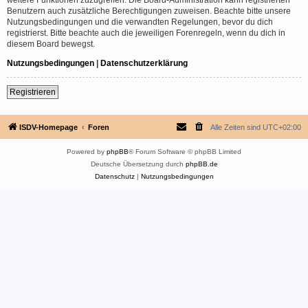
Benutzern auch zusätzliche Berechtigungen zuweisen. Beachte bitte unsere
Nutzungsbedingungen und die verwandten Regelungen, bevor du dich
registrierst. Bitte beachte auch die jeweiligen Forenregeln, wenn du dich in
diesem Board bewegst.
Nutzungsbedingungen
|
Datenschutzerklärung
Registrieren
ISDV-Homepage
Foren
Alle Zeiten sind
UTC+02:00
Powered by
phpBB
® Forum Software © phpBB Limited
Deutsche Übersetzung durch
phpBB.de
Datenschutz
|
Nutzungsbedingungen