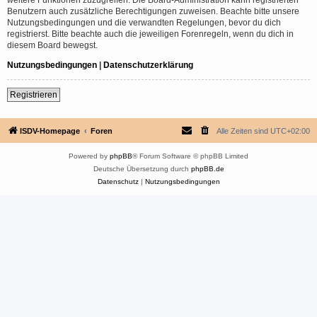
Benutzern auch zusätzliche Berechtigungen zuweisen. Beachte bitte unsere
Nutzungsbedingungen und die verwandten Regelungen, bevor du dich
registrierst. Bitte beachte auch die jeweiligen Forenregeln, wenn du dich in
diesem Board bewegst.
Nutzungsbedingungen
|
Datenschutzerklärung
Registrieren
ISDV-Homepage
Foren
Alle Zeiten sind
UTC+02:00
Powered by
phpBB
® Forum Software © phpBB Limited
Deutsche Übersetzung durch
phpBB.de
Datenschutz
|
Nutzungsbedingungen