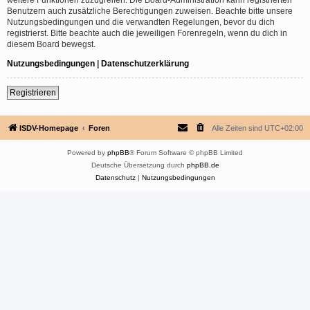
Benutzern auch zusätzliche Berechtigungen zuweisen. Beachte bitte unsere
Nutzungsbedingungen und die verwandten Regelungen, bevor du dich
registrierst. Bitte beachte auch die jeweiligen Forenregeln, wenn du dich in
diesem Board bewegst.
Nutzungsbedingungen
|
Datenschutzerklärung
Registrieren
ISDV-Homepage
Foren
Alle Zeiten sind
UTC+02:00
Powered by
phpBB
® Forum Software © phpBB Limited
Deutsche Übersetzung durch
phpBB.de
Datenschutz
|
Nutzungsbedingungen