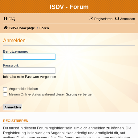
ISDV - Forum
FAQ
Registrieren
Anmelden
ISDV-Homepage
Foren
Anmelden
Benutzername:
Passwort:
Ich habe mein Passwort vergessen
Angemeldet bleiben
Meinen Online-Status während dieser Sitzung verbergen
REGISTRIEREN
Du musst in diesem Forum registriert sein, um dich anmelden zu können. Die
Registrierung ist in wenigen Augenblicken erledigt und ermöglicht dir, auf
weitere Funktionen zuzugreifen. Die Board-Administration kann registrierten