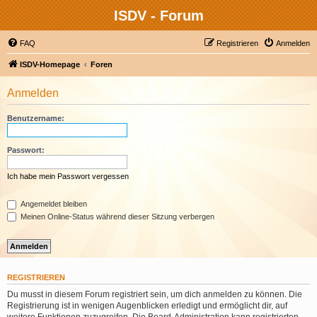
ISDV - Forum
FAQ
Registrieren
Anmelden
ISDV-Homepage
Foren
Anmelden
Benutzername:
Passwort:
Ich habe mein Passwort vergessen
Angemeldet bleiben
Meinen Online-Status während dieser Sitzung verbergen
REGISTRIEREN
Du musst in diesem Forum registriert sein, um dich anmelden zu können. Die
Registrierung ist in wenigen Augenblicken erledigt und ermöglicht dir, auf
weitere Funktionen zuzugreifen. Die Board-Administration kann registrierten