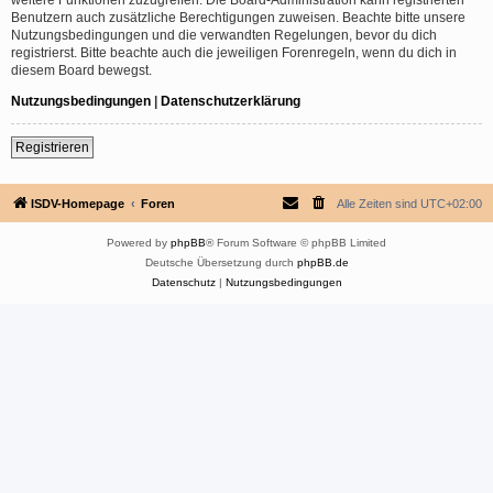
Benutzern auch zusätzliche Berechtigungen zuweisen. Beachte bitte unsere
Nutzungsbedingungen und die verwandten Regelungen, bevor du dich
registrierst. Bitte beachte auch die jeweiligen Forenregeln, wenn du dich in
diesem Board bewegst.
Nutzungsbedingungen
|
Datenschutzerklärung
Registrieren
ISDV-Homepage
Foren
Alle Zeiten sind
UTC+02:00
Powered by
phpBB
® Forum Software © phpBB Limited
Deutsche Übersetzung durch
phpBB.de
Datenschutz
|
Nutzungsbedingungen