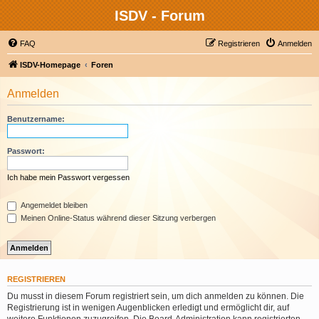
ISDV - Forum
FAQ
Registrieren
Anmelden
ISDV-Homepage
Foren
Anmelden
Benutzername:
Passwort:
Ich habe mein Passwort vergessen
Angemeldet bleiben
Meinen Online-Status während dieser Sitzung verbergen
REGISTRIEREN
Du musst in diesem Forum registriert sein, um dich anmelden zu können. Die
Registrierung ist in wenigen Augenblicken erledigt und ermöglicht dir, auf
weitere Funktionen zuzugreifen. Die Board-Administration kann registrierten