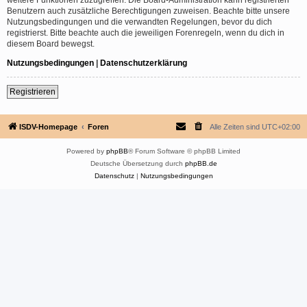
Benutzern auch zusätzliche Berechtigungen zuweisen. Beachte bitte unsere
Nutzungsbedingungen und die verwandten Regelungen, bevor du dich
registrierst. Bitte beachte auch die jeweiligen Forenregeln, wenn du dich in
diesem Board bewegst.
Nutzungsbedingungen
|
Datenschutzerklärung
Registrieren
ISDV-Homepage
Foren
Alle Zeiten sind
UTC+02:00
Powered by
phpBB
® Forum Software © phpBB Limited
Deutsche Übersetzung durch
phpBB.de
Datenschutz
|
Nutzungsbedingungen