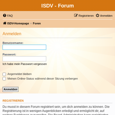
ISDV - Forum
FAQ
Registrieren
Anmelden
ISDV-Homepage
Foren
Anmelden
Benutzername:
Passwort:
Ich habe mein Passwort vergessen
Angemeldet bleiben
Meinen Online-Status während dieser Sitzung verbergen
REGISTRIEREN
Du musst in diesem Forum registriert sein, um dich anmelden zu können. Die
Registrierung ist in wenigen Augenblicken erledigt und ermöglicht dir, auf
weitere Funktionen zuzugreifen. Die Board-Administration kann registrierten