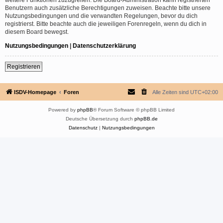
Benutzern auch zusätzliche Berechtigungen zuweisen. Beachte bitte unsere
Nutzungsbedingungen und die verwandten Regelungen, bevor du dich
registrierst. Bitte beachte auch die jeweiligen Forenregeln, wenn du dich in
diesem Board bewegst.
Nutzungsbedingungen
|
Datenschutzerklärung
Registrieren
ISDV-Homepage
Foren
Alle Zeiten sind
UTC+02:00
Powered by
phpBB
® Forum Software © phpBB Limited
Deutsche Übersetzung durch
phpBB.de
Datenschutz
|
Nutzungsbedingungen