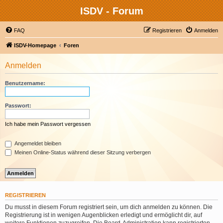
ISDV - Forum
FAQ
Registrieren
Anmelden
ISDV-Homepage
Foren
Anmelden
Benutzername:
Passwort:
Ich habe mein Passwort vergessen
Angemeldet bleiben
Meinen Online-Status während dieser Sitzung verbergen
REGISTRIEREN
Du musst in diesem Forum registriert sein, um dich anmelden zu können. Die
Registrierung ist in wenigen Augenblicken erledigt und ermöglicht dir, auf
weitere Funktionen zuzugreifen. Die Board-Administration kann registrierten