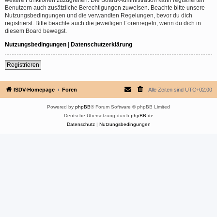
Benutzern auch zusätzliche Berechtigungen zuweisen. Beachte bitte unsere
Nutzungsbedingungen und die verwandten Regelungen, bevor du dich
registrierst. Bitte beachte auch die jeweiligen Forenregeln, wenn du dich in
diesem Board bewegst.
Nutzungsbedingungen
|
Datenschutzerklärung
Registrieren
ISDV-Homepage
Foren
Alle Zeiten sind
UTC+02:00
Powered by
phpBB
® Forum Software © phpBB Limited
Deutsche Übersetzung durch
phpBB.de
Datenschutz
|
Nutzungsbedingungen