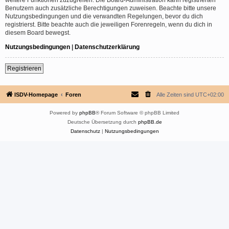
Benutzern auch zusätzliche Berechtigungen zuweisen. Beachte bitte unsere
Nutzungsbedingungen und die verwandten Regelungen, bevor du dich
registrierst. Bitte beachte auch die jeweiligen Forenregeln, wenn du dich in
diesem Board bewegst.
Nutzungsbedingungen
|
Datenschutzerklärung
Registrieren
ISDV-Homepage
Foren
Alle Zeiten sind
UTC+02:00
Powered by
phpBB
® Forum Software © phpBB Limited
Deutsche Übersetzung durch
phpBB.de
Datenschutz
|
Nutzungsbedingungen