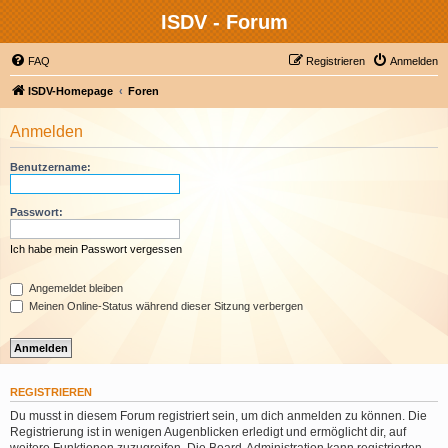
ISDV - Forum
FAQ
Registrieren
Anmelden
ISDV-Homepage
Foren
Anmelden
Benutzername:
Passwort:
Ich habe mein Passwort vergessen
Angemeldet bleiben
Meinen Online-Status während dieser Sitzung verbergen
REGISTRIEREN
Du musst in diesem Forum registriert sein, um dich anmelden zu können. Die
Registrierung ist in wenigen Augenblicken erledigt und ermöglicht dir, auf
weitere Funktionen zuzugreifen. Die Board-Administration kann registrierten