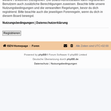
Benutzern auch zusätzliche Berechtigungen zuweisen. Beachte bitte unsere
Nutzungsbedingungen und die verwandten Regelungen, bevor du dich
registrierst. Bitte beachte auch die jeweiligen Forenregeln, wenn du dich in
diesem Board bewegst.
Nutzungsbedingungen
|
Datenschutzerklärung
Registrieren
ISDV-Homepage
Foren
Alle Zeiten sind
UTC+02:00
Powered by
phpBB
® Forum Software © phpBB Limited
Deutsche Übersetzung durch
phpBB.de
Datenschutz
|
Nutzungsbedingungen