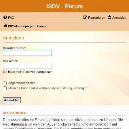
ISDV - Forum
FAQ
Registrieren
Anmelden
ISDV-Homepage
Foren
Anmelden
Benutzername:
Passwort:
Ich habe mein Passwort vergessen
Angemeldet bleiben
Meinen Online-Status während dieser Sitzung verbergen
REGISTRIEREN
Du musst in diesem Forum registriert sein, um dich anmelden zu können. Die
Registrierung ist in wenigen Augenblicken erledigt und ermöglicht dir, auf
weitere Funktionen zuzugreifen. Die Board-Administration kann registrierten